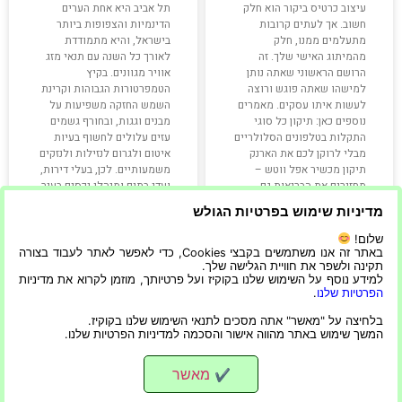
עיצוב כרטיס ביקור הוא חלק
תל אביב היא אחת הערים
חשוב. אך לעתים קרובות
הדינמיות והצפופות ביותר
מתעלמים ממנו, חלק
בישראל, והיא מתמודדת
מהמיתוג האישי שלך. זה
לאורך כל השנה עם תנאי מזג
הרושם הראשוני שאתה נותן
אוויר מגוונים. בקיץ
למישהו שאתה פוגש ורוצה
הטמפרטורות הגבוהות וקרינת
לעשות איתו עסקים. מאמרים
השמש החזקה משפיעות על
נוספים כאן: תיקון כל סוגי
מבנים וגגות, ובחורף גשמים
התקלות בטלפונים הסלולריים
עזים עלולים לחשוף בעיות
מבלי לרוקן לכם את הארנק
איטום ולגרום לנזילות ולנזקים
תיקון מכשיר אפל ווטש –
משמעותיים. לכן, בעלי דירות,
מחזירים את הבריאות גם
ועדי בתים ומנהלי נכסים בעיר
מחפשים פתרונות
מדיניות שימוש בפרטיות הגולש
קרא עוד »
קרא עוד »
שלום!
באתר זה אנו משתמשים בקבצי Cookies, כדי לאפשר לאתר לעבוד בצורה
תקינה ולשפר את חוויית הגלישה שלך.
למידע נוסף על השימוש שלנו בקוקיז ועל פרטיותך, מוזמן לקרוא את מדיניות
הפרטיות שלנו
.
11/06/2026
19/10/2022
בלחיצה על "מאשר" אתה מסכים לתנאי השימוש שלנו בקוקיז.
המשך שימוש באתר מהווה אישור והסכמה למדיניות הפרטיות שלנו.
מאשר
✔
הפרטיות שלנו
|
הצהרת נגישות