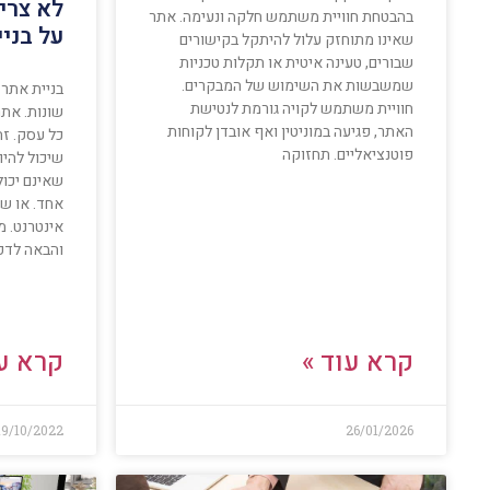
לא צרי
בהבטחת חוויית משתמש חלקה ונעימה. אתר
על בני
שאינו מתוחזק עלול להיתקל בקישורים
שבורים, טעינה איטית או תקלות טכניות
שמשבשות את השימוש של המבקרים.
בניית אתר
חוויית משתמש לקויה גורמת לנטישת
שונות. את
האתר, פגיעה במוניטין ואף אובדן לקוחות
כל עסק. זה
פוטנציאליים. תחזוקה
שיכול להיו
שאינם יכו
אחד. או שא
אינטרנט. מ
והבאה לדפ
קרא עוד »
קרא עו
19/10/2022
26/01/2026