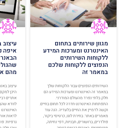
מגוון שירותים בתחום
עיצוב 
האינטרנט ומערכות המידע
איפה נ
ללקוחות השירותים
הבאנר?
הנפוצים ללקוחות שלכם
שהגולש
במאמר זה
מהם את
השירותים הנפוצים עבור הלקוחות שלך
עיצוב באנ
במאמר זה האינטרנט ומערכות המידע הם
היכן למקם
חלק בלתי נפרד מהעולם המודרני.
אתרים רבי
התפתחות האינטרנט חדרה לכל תחום בחיים.
לוודא שהב
וקשה לדמיין את החיים בלעדיה. הנה עוד
האינטרנט ש
מאמרים באתר: בחירת לוגו, כרטיסי ביקור,
לראות אותו
פולדרים, ברושורים, תבניות, דפי נחיתה,
גרפיות: פו
מיניסייטים, באנרים כרטיס כניסה
שהן חלק ב