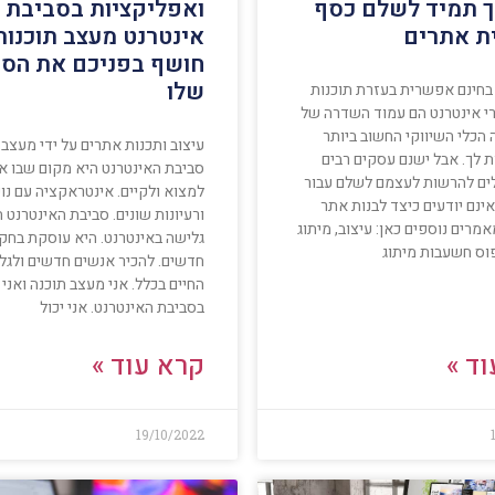
ך תמיד לשלם כסף
ואפליקציות בסביבת
ית אתרים
אינטרנט מעצב תוכנות
חושף בפניכם את הסו
שלו
 בחינם אפשרית בעזרת תוכנות
רי אינטרנט הם עמוד השדרה של
 הכלי השיווקי החשוב ביותר
עיצוב ותכנות אתרים על ידי מעצב 
ת לך. אבל ישנם עסקים רבים
סביבת האינטרנט היא מקום שבו את
לים להרשות לעצמם לשלם עבור
למצוא ולקיים. אינטראקציה עם נו
ינם יודעים כיצד לבנות אתר
ורעיונות שונים. סביבת האינטרנט 
אמרים נוספים כאן: עיצוב, מיתוג
גלישה באינטרנט. היא עוסקת בחק
וס חשעבות מיתוג
חדשים. להכיר אנשים חדשים ולגלו
החיים בכלל. אני מעצב תוכנה ואני 
בסביבת האינטרנט. אני יכול
ד »
קרא עוד »
19/10/2022