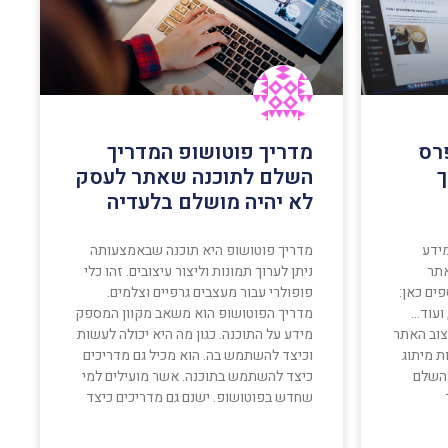
רס
מדריך פוטושופ המדריך
ך
השלם לתוכנה שאתר לעסק
לא יהיה מושלם בלעדיה
מידע
מדריך פוטושופ היא תוכנה שבאמצעותה
אתר
ניתן לערוך תמונות וליצור עיצובים. זהו כלי
ים כאן:
פופולרי עבור מעצבים גרפיים וצלמים.
 ועוד…
מדריך הפוטושופ הוא משאב מקוון המספק
צוב האתר
מידע על התוכנה. כגון מה היא יכולה לעשות
ת מיתוג
וכיצד להשתמש בה. הוא מכיל גם מדריכים
 השלם
כיצד להשתמש בתוכנה. אשר מועילים למי
שחדש בפוטושופ. ישנם גם מדריכים כיצד