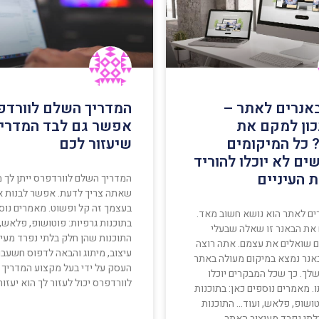
באנרים לאתר –
המדריך השלם לוורדפ
כון למקם את
אפשר גם לבד המדרי
 כל המיקומים
שיעזור לכם
ים לא יוכלו להוריד
 העיניים
המדריך השלם לוורדפרס ייתן לך 
שאתה צריך לדעת. אפשר לבנות 
בעצמך זה קל ופשוט. מאמרים נוספ
רים לאתר הוא נושא חשוב מאד.
בתוכנות גרפיות: פוטושופ, פלאש,
 את הבאנר זו שאלה שבעלי
התוכנות שהן חלק בלתי נפרד מעי
ם שואלים את עצמם. אתה רוצה
עיצוב, מיתוג והבאה לדפוס חשעבו
אנר נמצא במיקום מעולה באתר
העסק על ידי בעל מקצוע המדריך
לך. כך שכל המבקרים יוכלו
לוורדפרס יכול לעזור לך הוא יעזור
. מאמרים נוספים כאן: בתוכנות
טושופ, פלאש, ועוד… התוכנות
לתי נפרד מעיצוב האתר