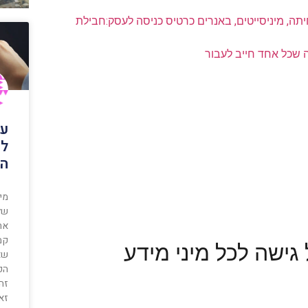
נחיתה, מיניסייטים, באנרים כרטיס כניסה לעסק:חבילת
 שכל אחד חייב לעבור
עי
לד
הע
מי
של
אח
קמפ
גישה לכל מיני מידע
שא
הפ
זה 
זאת