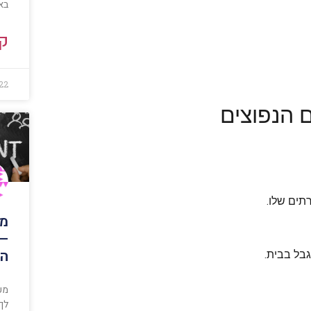
בא
קר
022
 הנפוצים
תים שלו.
מע
– 
הת
בל בבית.
מער
לך