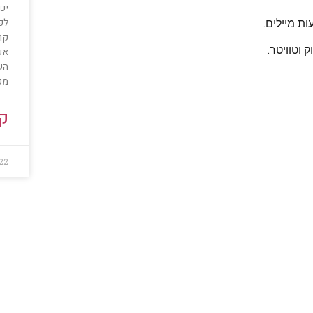
יכ
לפת
ת מיילים.
קר
וטוויטר.
הש
מקצ
קר
22