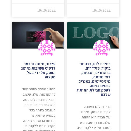
19/10/2022
19/10/2022
בחירת לוגו, כרטיסי
עיצוב, מיתוג והבאה
ביקור, פולדרים,
לדפוס חשיבות מיתוג
ברושורים, תבניות,
העסק על ידי בעל
דפי נחיתה,
מקצוע
מיניסייטים, באנרים
כרטיס כניסה
מיתוג העסק חשוב מאד
לעסק:חבילת המיתוג
שלכם
להתקדמות שלו. עיצוב
והבאת חוברת להדפסה
הוא אחד ההיבטים. הם
בחירת לוגו חשובה
חשובים ביותר בכל
לקידום העסק. מיתוג
קמפיין שיווקי. זה
של חברה הוא הזהות
הרושם הראשוני שאתה
שלה. והדרך שבה היא
מקבל. לתת ללקוחות
מזוהה על ידי לקוחותיה.