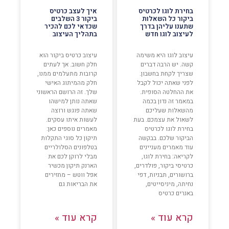
בחירת לוגו לכרטיס
איך לעצב כרטיס
ביקור כל השאלות
ביקור 3 השלבים
שתענו עליהן בדרך
שכדאי לכם להכיר
לעיצוב לוגו חדש
בתהליך העיצוב
עיצוב לוגו היא משימה
עיצוב כרטיס ביקור הוא
קשה. יש הרבה דברים
חלק חשוב. אך לעתים
שצריך לקחת בחשבון.
קרובות מתעלמים ממנו,
לפני שאתה יכול לקבל
חלק מהמיתוג האישי
את ההחלטה הסופית.
שלך. זה הרושם הראשוני
במאמר זה נדון בכמה
שאתה נותן למישהו
מהשאלות שעליכם
שאתה פוגש ורוצה
לשאול את עצמכם. בעת
לעשות איתו עסקים.
בחירת לוגו לכרטיס
מאמרים נוספים כאן:
הביקור שלכם. בבקשה
תיקון כל סוגי התקלות
עוד מאמרים מעניינים
בטלפונים הסלולריים
לקריאה: בחירת לוגו,
מבלי לרוקן לכם את
כרטיסי ביקור, פולדרים,
הארנק תיקון מכשיר
ברושורים, תבניות, דפי
אפל ווטש – מחזירים
נחיתה, מיניסייטים,
את הבריאות גם
באנרים כרטיס
קרא עוד »
קרא עוד »