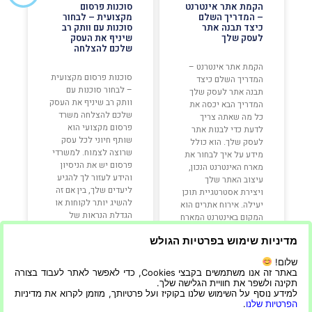
הקמת אתר אינטרנט
סוכנות פרסום
– המדריך השלם
מקצועית – לבחור
כיצד תבנה אתר
סוכנות עם וותק רב
לעסק שלך
שיניף את העסק
שלכם להצלחה
הקמת אתר אינטרנט –
סוכנות פרסום מקצועית
המדריך השלם כיצד
– לבחור סוכנות עם
תבנה אתר לעסק שלך
וותק רב שיניף את העסק
המדריך הבא יכסה את
שלכם להצלחה משרד
כל מה שאתה צריך
פרסום מקצועי הוא
לדעת כדי לבנות אתר
שותף חיוני לכל עסק
לעסק שלך. הוא כולל
שרוצה לצמוח. למשרדי
מידע על איך לבחור את
פרסום יש את הניסיון
מארח האינטרנט הנכון,
והידע לעזור לך להגיע
עיצוב האתר שלך
ליעדים שלך, בין אם זה
ויצירת אסטרטגיית תוכן
להשיג יותר לקוחות או
יעילה. אירוח אתרים הוא
הגדלת הנראות של
המקום באינטרנט המארח
המוצר שלך בשוק.
את קבצי
במאמר זה,
מדיניות שימוש בפרטיות הגולש
שלום!
קרא עוד »
קרא עוד »
באתר זה אנו משתמשים בקבצי Cookies, כדי לאפשר לאתר לעבוד בצורה
תקינה ולשפר את חוויית הגלישה שלך.
למידע נוסף על השימוש שלנו בקוקיז ועל פרטיותך, מוזמן לקרוא את מדיניות
הפרטיות שלנו
.