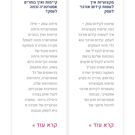
מקצועיות איך
קיימות ואיך בוחרים
לעשות קידום אורגני
אסטרטגיה נכונה
לעסק
לעסק?
שיטות לקידום עסק –
מיתוג עסק – אילו
כמה שיטות מקצועיות
אסטרטגיות מיתוג
איך לעשות קידום אורגני
קיימות ואיך בוחרים
לעסק. קידום אורגני הוא
אסטרטגיה נכונה לעסק?
כלי חיוני לעסקים
סקירה טכנית זו מספקת
שרוצים להגדיל את
ניתוח מקיף של
הנוכחות שלהם ברשת
אסטרטגיות מיתוג
ולהגיע לקהלים חדשים
שונות הקיימות היום
באופן שאינו מצריך
בשוק. הוא מתעמק
השקעה כספית ישירה
בניואנסים של כל
בפרסום. מדריך זה מציע
אסטרטגיה, היתרונות
שיטות מקצועיות
והחסרונות שלה,
ומעשיות לקידום אורגני
והנסיבות שבהן ניתן
אפקטיבי, מבוסס
לנצל אותן בצורה
אסטרטגיות תוכן ועד
היעילה ביותר. המטרה
לניהול מיטבי של
העיקרית של סקירה זו
היא לספק תובנות
קרא עוד »
קרא עוד »