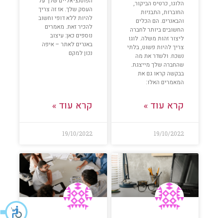
הפוטנציאליים שלך על
הלוגו, כרטיס הביקור,
העסק שלך. אז זה צריך
החוברות, התבניות
להיות ללא דופי וחשוב
והבאנרים. הם הכלים
להכיר זאת. מאמרים
החשובים ביותר לחברה
נוספים כאן: עיצוב
ליצור זהות משלה. לוגו
באנרים לאתר – איפה
צריך להיות פשוט, בלתי
נכון למקם
נשכח. ולשדר את מה
שהחברה שלך מייצגת.
בבקשה קראו גם את
המאמרים האלו:
קרא עוד »
קרא עוד »
19/10/2022
19/10/2022