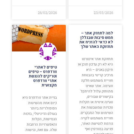
26/02/2026
23/03/2026
למה לתחזק אתר –
חמש סיבות שבגללן
לא כדאי להזניח את
תחזוקת האתר שלך
תחזוקת אתר אינטרנט
היא לא רק עדכון תוכן או
טיפים לאתרי
תיקון באגים – היא
וורדפרס – טיפים
מרכיב קריטי בהבטחת
וטריקים להנגשת
חוויית משתמש חלקה
אתרי וורדפרס
מקצועית
ונעימה. אתר שאינו
מתוחזק עלול להיתקל
בקישורים שבורים,
בניית אתר וורדפרס היא
טעינה איטית או תקלות
כיום אחת מהשיטות
טכניות שמשבשות את
הפופולריות ביותר
השימוש של המבקרים.
בעולם הדיגיטלי, בזכות
חוויית משתמש לקויה
הגמישות, הקלות
גורמת לנטישת האתר,
והאפשרויות הרחבות
פגיעה במוניטין ואף
שלה. עם זאת, נגישות