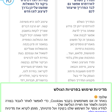
המדריך השלם
בחירת לוגו לכרטיס
לוורדפרס אפשר גם
ביקור כל השאלות
לבד המדריך שיעזור
שתענו עליהן בדרך
לכם
לעיצוב לוגו חדש
המדריך השלם
עיצוב לוגו היא משימה
לוורדפרס ייתן לך מידע
קשה. יש הרבה דברים
שאתה צריך לדעת.
שצריך לקחת בחשבון.
אפשר לבנות אתר
לפני שאתה יכול לקבל
בעצמך זה קל ופשוט.
את ההחלטה הסופית.
מאמרים נוספים כאן:
במאמר זה נדון בכמה
בתוכנות גרפיות:
מהשאלות שעליכם
פוטושופ, פלאש, ועוד…
לשאול את עצמכם. בעת
התוכנות שהן חלק בלתי
בחירת לוגו לכרטיס
נפרד מעיצוב האתר
הביקור שלכם. בבקשה
עיצוב, מיתוג והבאה
עוד מאמרים מעניינים
לדפוס חשעבות מיתוג
לקריאה: בחירת לוגו,
העסק על ידי בעל
כרטיסי ביקור, פולדרים,
מקצוע המדריך השלם
ברושורים, תבניות, דפי
לוורדפרס יכול לעזור לך
נחיתה, מיניסייטים,
הוא יעזור
באנרים כרטיס
מדיניות שימוש בפרטיות הגולש
שלום!
קרא עוד »
קרא עוד »
באתר זה אנו משתמשים בקבצי Cookies, כדי לאפשר לאתר לעבוד בצורה
תקינה ולשפר את חוויית הגלישה שלך.
למידע נוסף על השימוש שלנו בקוקיז ועל פרטיותך, מוזמן לקרוא את מדיניות