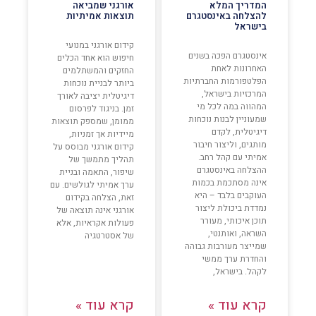
המדריך המלא
אורגני שמביאה
להצלחה באינסטגרם
תוצאות אמיתיות
בישראל
קידום אורגני במנועי
אינסטגרם הפכה בשנים
חיפוש הוא אחד הכלים
האחרונות לאחת
החזקים והמשתלמים
הפלטפורמות החברתיות
ביותר לבניית נוכחות
המרכזיות בישראל,
דיגיטלית יציבה לאורך
המהווה במה לכל מי
זמן. בניגוד לפרסום
שמעוניין לבנות נוכחות
ממומן, שמספק תוצאות
דיגיטלית, לקדם
מיידיות אך זמניות,
מותגים, וליצור חיבור
קידום אורגני מבוסס על
אמיתי עם קהל רחב.
תהליך מתמשך של
ההצלחה באינסטגרם
שיפור, התאמה ובניית
אינה מסתכמת בכמות
ערך אמיתי לגולשים. עם
העוקבים בלבד – היא
זאת, הצלחה בקידום
נמדדת ביכולת ליצור
אורגני אינה תוצאה של
תוכן איכותי, מעורר
פעולות אקראיות, אלא
השראה, ואותנטי,
של אסטרטגיה
שמייצר מעורבות גבוהה
והחדרת ערך ממשי
לקהל. בישראל,
קרא עוד »
קרא עוד »