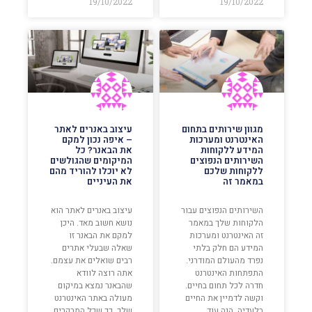
19/10/2022
19/10/2022
מגוון שירותים בתחום
עיצוב באנרים לאתר
האינטרנט ומערכות
– איפה נכון למקם
המידע ללקוחות
את הבאנר? כל
השירותים הנפוצים
המיקומים שהגולשים
ללקוחות שלכם
לא יוכלו להוריד מהם
במאמר זה
את העיניים
השירותים הנפוצים עבור
עיצוב באנרים לאתר הוא
הלקוחות שלך במאמר
נושא חשוב מאד. היכן
זה האינטרנט ומערכות
למקם את הבאנר זו
המידע הם חלק בלתי
שאלה שבעלי אתרים
נפרד מהעולם המודרני.
רבים שואלים את עצמם.
התפתחות האינטרנט
אתה רוצה לוודא
חדרה לכל תחום בחיים.
שהבאנר נמצא במיקום
וקשה לדמיין את החיים
מעולה באתר האינטרנט
בלעדיה. הנה עוד
שלך. כך שכל המבקרים