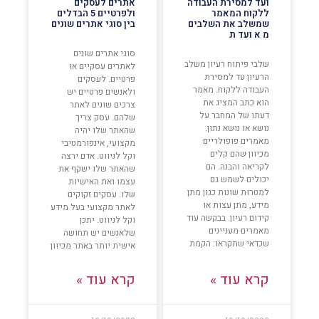
ועד למסירת העבודה
אתרים לעסקים
ללקוח המאמר
ולפרטיים 5 הבדלים
שמשלב את השלבים
בין סוגי אתרים שונים
מ א ועד ת
סוגי אתרים שונים
שלבי פיתוח רעיון משלב
לאתרים עסקיים או
הרעיון עד למסירת
פרטיים. לעסקים
העבודה ללקוח. מאמר
ולאנשים פרטיים יש
הוא כתב המציג את
צרכים שונים לאתר
דעתו של המחבר על
שלהם. עסק צריך
נושא או נושא נתון.
שהאתר שלו יהיה
מאמרים פופולריים
מקצועי, אינפורמטיבי
מכיוון שהם קלים
וקל לניווט. אדם ירצה
לקריאה והבנה. הם
שהאתר שלו ישקף את
יכולים לשמש גם
עצמו ואת האישיות
למטרות שונות כגון מתן
שלו. עסקים זקוקים
מידע, מתן עצות או
לאתר מקצועי בעל מידע
קידום רעיון. בבקשה עוד
וקל לניווט. יתכן
מאמרים מעניינים
שלאנשים יש תחושה
שכדאי שתקראו: הקמת
אישית יותר באתר מכיוון
קרא עוד »
קרא עוד »