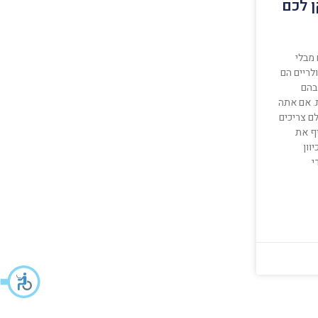
ן לכם
 מבלי
לריים הם
בהם
ת. אם אתה
לם צריכים
יף את
וון
י