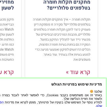
מתקנים תקלות חומרה
מחזירי
בטלפונים סלולריים?
לשעון 
תקלות חומרה – איך מתקנים תקלות חומרה
תיקון מכש
בטלפונים סלולריים? סקירה זו מספקת דיון
מעמיק כיצד לתקן תקלות חומרה בטלפונים
atch
סלולריים, מהבנת המרכיבים הבסיסיים של
לשעון שלך.
מכשיר נייד ועד לתהליך התיקון בפועל.
החלפת חלק
הסקירה גם בוחנת בעיות חומרה נפוצות,
כמו חדש. י
הכלים הדרושים לתיקון ואמצעי מניעה כדי
למנוע בעיות אלה בעתיד. עוד באתר:
חיים משופר
משפצים את
החשיבות 
קרא עוד »
קרא עו
מדיניות שימוש בפרטיות הגולש
9/10/2022
21/12/2023
שלום!
באתר זה אנו משתמשים בקבצי Cookies, כדי לאפשר לאתר לעבוד בצ
ולשפר את חוויית הגלישה שלך.
למידע נוסף על השימוש שלנו בקוקיז ועל פרטיותך, מוזמן לקרוא את מדיניות
הפר
שלנו
.