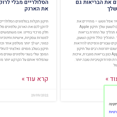
ם את הבריאות גם
הסלולריים מבלי לרוק
שלך
את הארנק
יר אפל ווטש – מחזירים את
תיקון תקלות בטלפונים הסלולריים
הבריאות גם לשעון שלך תיקון Apple
לרוקן לכם את הארנק טלפונים סלו
W הוא תהליך של החזרת בריאות
חלק מרכזי בחיינו. אנו משתמשים 
 התהליך כולל תיקון השעון,
למטרות עסקיות, אישיות וחינוכיו
ים שבורים והפיכתו להיראות
כמוני, יש לך יותר מטלפון אחד וכו
שנם יתרונות רבים של תיקון
תיקון בשלב מסוים. נאלצתי להחל
Apple Watch כגון בריאות מוגברת, איכות
המסך שלי בשני טלפונים שונים מכי
ת ופרודוקטיביות טובה יותר.
שהפלתי אותם על הקרקע יותר מד
של
ד »
קרא עוד »
29/09/2022
0
ורה תקינה
טיות