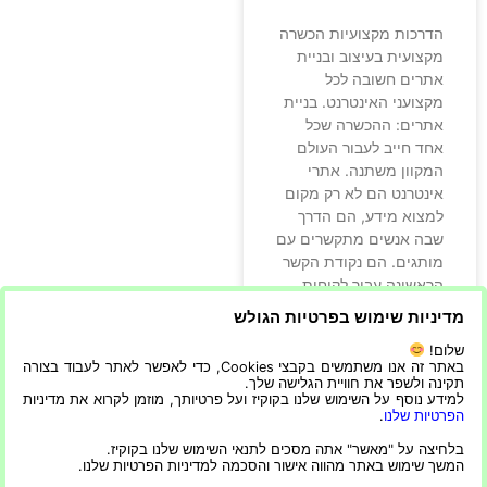
הדרכות מקצועיות הכשרה
מקצועית בעיצוב ובניית
אתרים חשובה לכל
מקצועני האינטרנט. בניית
אתרים: ההכשרה שכל
אחד חייב לעבור העולם
המקוון משתנה. אתרי
אינטרנט הם לא רק מקום
למצוא מידע, הם הדרך
שבה אנשים מתקשרים עם
מותגים. הם נקודת הקשר
הראשונה עבור לקוחות
פוטנציאליים ונקודת הקשר
מדיניות שימוש בפרטיות הגולש
האחרונה כאשר הם
שלום!
מרוצים. זה
באתר זה אנו משתמשים בקבצי Cookies, כדי לאפשר לאתר לעבוד בצורה
תקינה ולשפר את חוויית הגלישה שלך.
למידע נוסף על השימוש שלנו בקוקיז ועל פרטיותך, מוזמן לקרוא את מדיניות
קרא עוד »
הפרטיות שלנו
.
בלחיצה על "מאשר" אתה מסכים לתנאי השימוש שלנו בקוקיז.
24/07/2022
המשך שימוש באתר מהווה אישור והסכמה למדיניות הפרטיות שלנו.