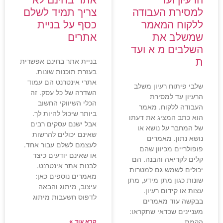
למסירת העבודה
צריך תמיד לשלם
ללקוח המאמר
כסף על בניית
שמשלב את
אתרים
השלבים מ א ועד
ת
בניית אתר בחינם אפשרית
בעזרת תוכנות שונות.
אתרי אינטרנט הם עמוד
שלבי פיתוח רעיון משלב
השדרה של כל עסק. זה
הרעיון עד למסירת
הכלי השיווקי החשוב
העבודה ללקוח. מאמר
ביותר שיכול להיות לך.
הוא כתב המציג את דעתו
אבל ישנם עסקים רבים
של המחבר על נושא או
שאינם יכולים להרשות
נושא נתון. מאמרים
לעצמם לשלם עבור אחד.
פופולריים מכיוון שהם
או שאינם יודעים כיצד
קלים לקריאה והבנה. הם
לבנות אתר אינטרנט.
יכולים לשמש גם למטרות
מאמרים נוספים כאן:
שונות כגון מתן מידע, מתן
עיצוב, מיתוג והבאה
עצות או קידום רעיון.
לדפוס חשעבות מיתוג
בבקשה עוד מאמרים
מעניינים שכדאי שתקראו:
הקמת
קרא עוד »