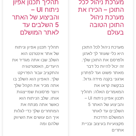
מערכת ניהול לכל
תהליך תכנון אפיון
התוכן – הכירו את
ניתוח UI –
מערכת ניהול
והביצוע של האתר
התוכן הטובה
5 השלבים עד
בעולם
לאתר המושלם
מערכת ניהול לכל התוכן
תהליך תכנון אפיון וניתוח
היא כלי שעוזר לך לארגן
של אתר אינטרנט הוא
ולפרסם את התוכן שלך.
השלב שבו אתה מגדיר את
זה יכול להיות כל דבר
היעדים, האסטרטגיה
מאתר פשוט ועד לפתרון
והתקציב עבור הפרויקט
ארגוני בקנה מידה גדול.
שלך. האפיון הוא השלב בו
בבקשה קראו את
אתה מכיר את הקהל שלך
המאמרים האלה: תהליך
ויוצר פרסונות שמייצגות
תכנון אפיון ניתוח UI –
אותו. שלב הניתוח הוא
והביצוע של האתר 5
כאשר אתה מנתח את
השלבים עד לאתר
המתחרים שלך כדי לגלות
המושלם הדרכות
איך הם עושים את השיווק
מקצועיות בעיצוב ובניית
שלהם ומה
אתרים