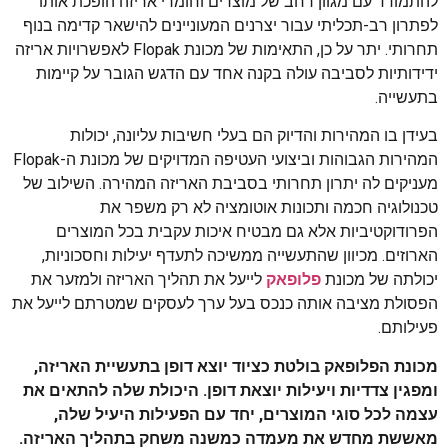
להתמודד עם מגוון רחב של מוצרים וחומרי אריזה הופכת אותו
לפתרון רב-תכליתי עבור יצרנים המעוניינים להישאר קדימה בנוף
תחרותי. יתר על כן, התאימות של מכונת Flopak לאפשרויות אריזה
ידידותיות לסביבה עולה בקנה אחד עם הדגש הגובר על קיימות
בתעשייה.
בעידן בו המהירות והדיוק הם בעלי חשיבות עליונה, יכולות
המהירות הגבוהות וביצועי העטיפה המדויקים של מכונת ה-Flopak
מעניקים לה יתרון תחרותי בסביבת האריזה המהירה. השילוב של
טכנולוגיה חכמה ותכונות אוטומציה לא רק משפר את
הפרודוקטיביות אלא גם מבטיח איכות עקבית בכל המוצרים
הארוזים. מכיוון שהתעשייה ממשיכה לתעדף יעילות וחסכוניות,
יכולתה של מכונת
פלופאק
לייעל את תהליך האריזה ולמזער את
הפסולת מציבה אותה כנכס בעל ערך לעסקים שמטרתם לייעל את
פעילותם.
מכונת הפלופאק בולטת כציוד יוצא דופן בתעשיית האריזה,
ומפגין צדדיות ויעילות יוצאת דופן. היכולת שלה להתאים את
עצמה לכל סוגי המוצרים, יחד עם הפעילות היעיל שלה,
מאששת מחדש את מעמדה כמשנה משחק בתהליך האריזה.