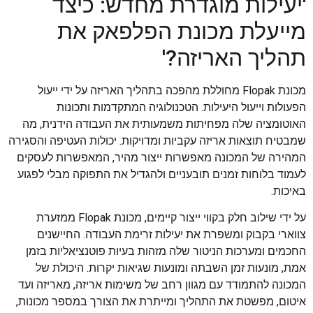
'יעילות מוגדרת מחדש: כיצד
מייעלת מכונת הפלפאק את
תהליך האריזה?'
מכונת Flopak מחוללת מהפכה בתהליך האריזה על ידי ייעול
הפעולות וייעול היעילות. הטכנולוגיה המתקדמות ותכונות
האוטומציה שלה מפחיתות משמעותית את העבודה הידנית, מה
שמבטיח תוצאות אריזה עקביות ומדויקות. יכולות העטיפה והסגירה
המהירה של המכונה מאפשרות ייצור מהיר, המאפשרות לעסקים
לעמוד בלוחות זמנים תובעניים ולהגדיל את התפוקה מבלי לפגוע
באיכות.
על ידי שילוב חלק בקווי ייצור קיימים, מכונת Flopak ממזערת
צווארי בקבוק ומשפרת את יעילות זרימת העבודה. החיישנים
החכמים ומערכות הניטור שלה מזהות בעיות פוטנציאליות בזמן
אמת, מונעות זמן השבתה ומונעות שגיאות יקרות. היכולת של
המכונה להתמודד עם מגוון רחב של משימות אריזה, מאריזה ועד
איטום, מפשטת את התהליך ומייתרת את הצורך במספר מכונות,