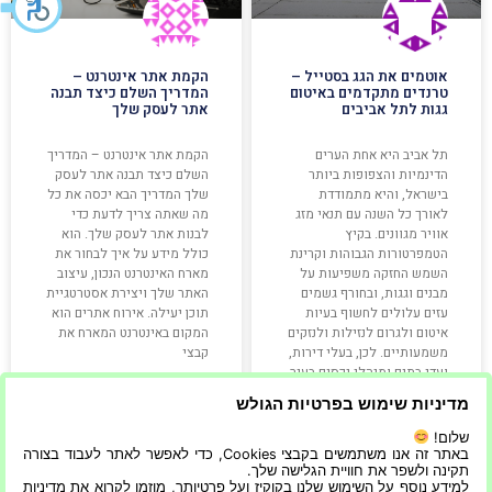
אוטמים את הגג בסטייל –
הקמת אתר אינטרנט –
טרנדים מתקדמים באיטום
המדריך השלם כיצד תבנה
גגות לתל אביבים
אתר לעסק שלך
תל אביב היא אחת הערים
הקמת אתר אינטרנט – המדריך
הדינמיות והצפופות ביותר
השלם כיצד תבנה אתר לעסק
בישראל, והיא מתמודדת
שלך המדריך הבא יכסה את כל
לאורך כל השנה עם תנאי מזג
מה שאתה צריך לדעת כדי
אוויר מגוונים. בקיץ
לבנות אתר לעסק שלך. הוא
הטמפרטורות הגבוהות וקרינת
כולל מידע על איך לבחור את
השמש החזקה משפיעות על
מארח האינטרנט הנכון, עיצוב
מבנים וגגות, ובחורף גשמים
האתר שלך ויצירת אסטרטגיית
עזים עלולים לחשוף בעיות
תוכן יעילה. אירוח אתרים הוא
איטום ולגרום לנזילות ולנזקים
המקום באינטרנט המארח את
משמעותיים. לכן, בעלי דירות,
קבצי
ועדי בתים ומנהלי נכסים בעיר
מחפשים פתרונות
מדיניות שימוש בפרטיות הגולש
קרא עוד »
קרא עוד »
שלום!
באתר זה אנו משתמשים בקבצי Cookies, כדי לאפשר לאתר לעבוד בצורה
תקינה ולשפר את חוויית הגלישה שלך.
למידע נוסף על השימוש שלנו בקוקיז ועל פרטיותך, מוזמן לקרוא את מדיניות