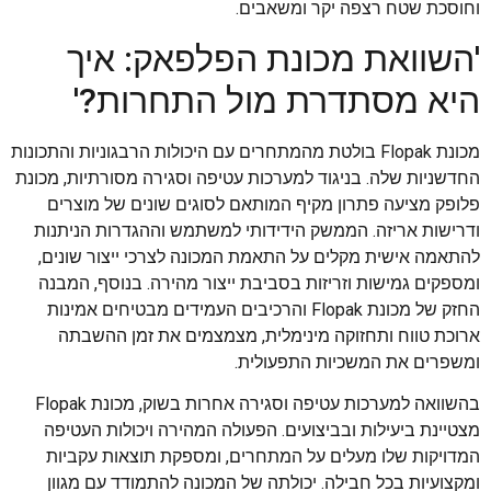
וחוסכת שטח רצפה יקר ומשאבים.
'השוואת מכונת הפלפאק: איך
היא מסתדרת מול התחרות?'
מכונת Flopak בולטת מהמתחרים עם היכולות הרבגוניות והתכונות
החדשניות שלה. בניגוד למערכות עטיפה וסגירה מסורתיות, מכונת
פלופק מציעה פתרון מקיף המותאם לסוגים שונים של מוצרים
ודרישות אריזה. הממשק הידידותי למשתמש וההגדרות הניתנות
להתאמה אישית מקלים על התאמת המכונה לצרכי ייצור שונים,
ומספקים גמישות וזריזות בסביבת ייצור מהירה. בנוסף, המבנה
החזק של מכונת Flopak והרכיבים העמידים מבטיחים אמינות
ארוכת טווח ותחזוקה מינימלית, מצמצמים את זמן ההשבתה
ומשפרים את המשכיות התפעולית.
בהשוואה למערכות עטיפה וסגירה אחרות בשוק, מכונת Flopak
מצטיינת ביעילות ובביצועים. הפעולה המהירה ויכולות העטיפה
המדויקות שלו מעלים על המתחרים, ומספקת תוצאות עקביות
ומקצועיות בכל חבילה. יכולתה של המכונה להתמודד עם מגוון